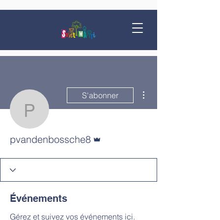
Plus d'actions
S'abonner
pvandenbossche8
Administrateur
pvandenbossche8
Événements
Gérez et suivez vos événements ici.