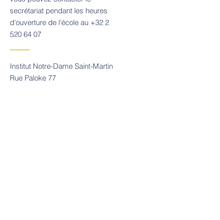
secrétariat pendant les heures
d'ouverture de l'école au
+32 2
520 64 07
Institut Notre-Dame Saint-Martin
Rue Paloke 77
1080 Bruxelles
Tel:
+32 2 520 64 07
Email:
sec.paloke@ind-groupe.be
Contact
Tel:
+32 2 520 64 07
Email:
sec.paloke@ind-groupe.be