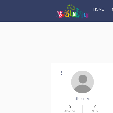
HOME
Plus d'actions
dir.paloke
0
0
Abonné
Suivi