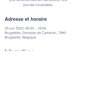
journée inoubliable.
Adresse et horaire
20 juin 2023, 08:30 – 18:00
Brugelette, Domaine de Cambron, 7940
Brugelette, Belgique
Informations
complémentaires
Plus d'informations et formulaire 
d'inscription à ajouter ici
Contact
Tel:
+32 2 520 64 07