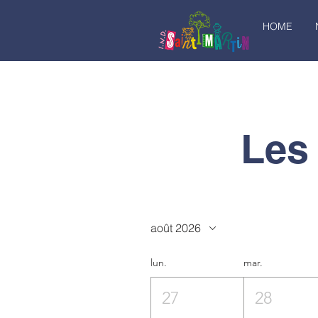
HOME
Les
août 2026
lun.
mar.
27
28