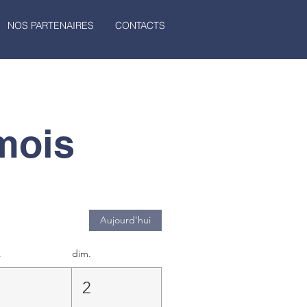
NOS PARTENAIRES
CONTACTS
mois
Aujourd'hui
.
dim.
1
2