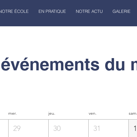
NOTRE ÉCOLE
EN PRATIQUE
NOTRE ACTU
GALERIE
 événements du 
mer.
jeu.
ven.
sam
29
30
31