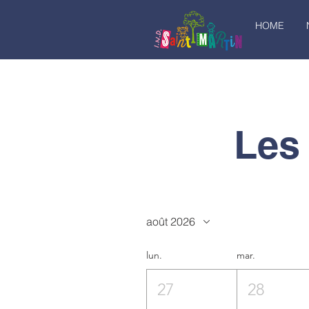
HOME
Les
août 2026
lun.
mar.
27
28