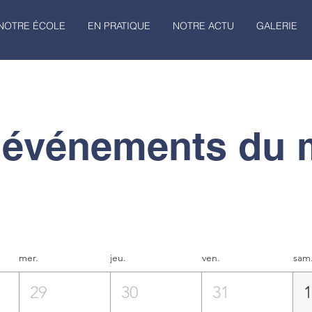
NOTRE ÉCOLE
EN PRATIQUE
NOTRE ACTU
GALERIE
 événements du 
mer.
jeu.
ven.
sam
29
30
31