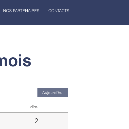
NOS PARTENAIRES
CONTACTS
mois
Aujourd'hui
.
dim.
1
2