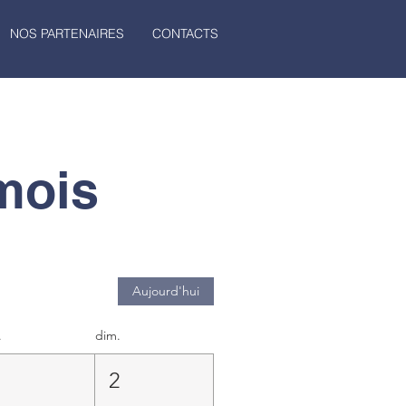
NOS PARTENAIRES
CONTACTS
mois
Aujourd'hui
.
dim.
1
2