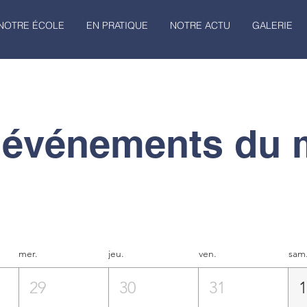
NOTRE ÉCOLE
EN PRATIQUE
NOTRE ACTU
GALERIE
 événements du 
mer.
jeu.
ven.
sam
29
30
31