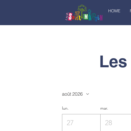
HOME
Les
août 2026
lun.
mar.
27
28