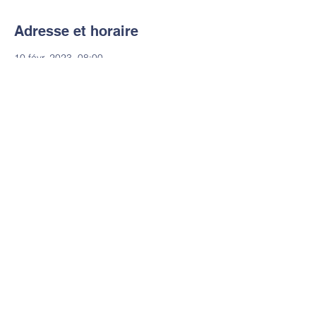
Adresse et horaire
10 févr. 2023, 08:00
Molenbeek-Saint-Jean, Rue Paloke 79,
1080 Molenbeek-Saint-Jean, Belgique
Contact
Tel:
+32 2 520 64 07
Email:
sec.paloke@ind-groupe.be
IND Saint-Martin
Rue Paloke 77 - 1080 Bruxelles
© 2023 by Commanddo