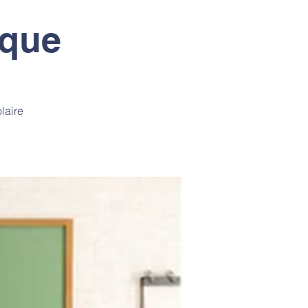
ique
laire