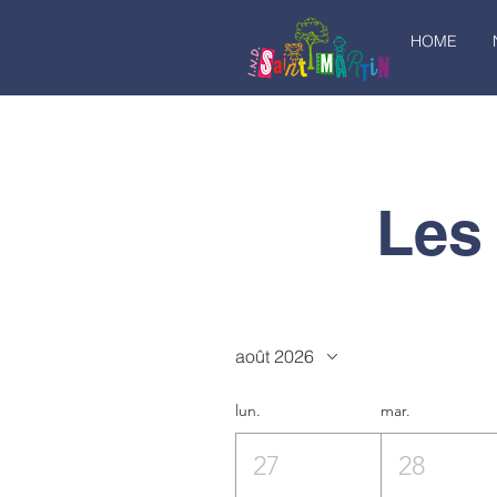
HOME
Les
août 2026
lun.
mar.
27
28