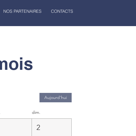
NOS PARTENAIRES
CONTACTS
mois
Aujourd'hui
.
dim.
1
2