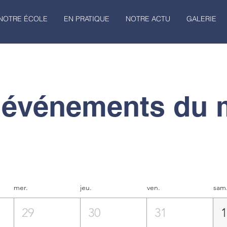
NOTRE ÉCOLE
EN PRATIQUE
NOTRE ACTU
GALERIE
 événements du 
mer.
jeu.
ven.
sam
29
30
31