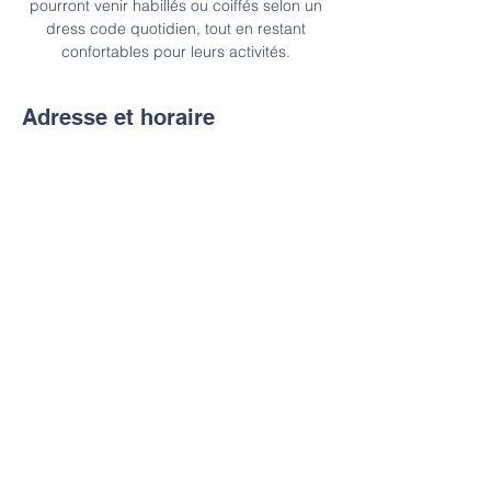
pourront venir habillés ou coiffés selon un
dress code quotidien, tout en restant
Adresse et horaire
12 févr. 2026, 08:00 – 15:00
Rue Paloke 77, Rue Paloke 77, 1080
Molenbeek-Saint-Jean, Belgique
Contact
Tel:
+32 2 520 64 07
Email:
sec.paloke@ind-groupe.be
IND Saint-Martin
Rue Paloke 77 - 1080 Bruxelles